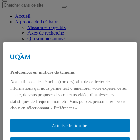
Accueil
À propos de la Chaire
Mission et objectifs
Axes de recherche
Qui sommes-nous?
Titulaire de la Chaire
Personnel de la Chaire
Chercheuses et chercheurs
Étudiant·es
Partenaires
Devenir membre de la Chaire
Préférences en matière de témoins
Recherche
Nous utilisons des témoins (cookies) afin de collecter des
Axe 1 : Réussite et bienêtre à travers les transitions
informations qui nous permettent d’améliorer votre expérience sur
scolaires
Axe 2 : Soutenir des transitions postscolaires réussies :
le site, de vous proposer des contenus vidéo, d’analyser les
modèles de résilience
statistiques de fréquentation, etc. Vous pouvez personnaliser votre
Événements
choix en sélectionnant « Préférences ».
Diffusion et mobilisation des connaissances
Publications scientifiques
Info grand public
Autoriser les témoins
Vidéos
Revue de presse
Ressources et liens utiles