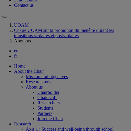
Contact us
UQAM
Chaire UQAM sur la promotion du bienêtre durant les
transitions scolaires et postscolaires
About us
en
fr
Home
About the Chair
Mission and objectives
Research axis
About us
Chairholder
Chair staff
Researchers
Students
Partners
Join the Chair
Research
Axis 1 : Success and well-being through school