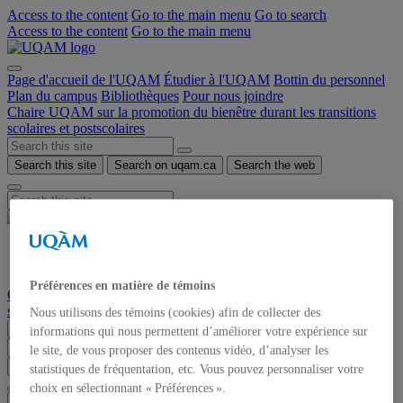
Access to the content
Go to the main menu
Go to search
Access to the content
Go to the main menu
Page d'accueil de l'UQAM
Étudier à l'UQAM
Bottin du personnel
Plan du campus
Bibliothèques
Pour nous joindre
Chaire UQAM sur la promotion du bienêtre durant les transitions
scolaires et postscolaires
Search this site
Search on uqam.ca
Search the web
en
fr
Préférences en matière de témoins
Chaire UQAM sur la promotion du bienêtre durant les transitions
scolaires et postscolaires
Nous utilisons des témoins (cookies) afin de collecter des
Menu
informations qui nous permettent d’améliorer votre expérience sur
le site, de vous proposer des contenus vidéo, d’analyser les
Search this site
Search on uqam.ca
Search the web
statistiques de fréquentation, etc. Vous pouvez personnaliser votre
choix en sélectionnant « Préférences ».