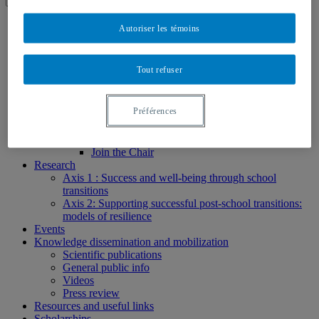
Home
Autoriser les témoins
About the Chair
Mission and objectives
Research axis
Tout refuser
About us
Chairholder
Chair staff
Préférences
Researchers
Students
Partners
Join the Chair
Research
Axis 1 : Success and well-being through school
transitions
Axis 2: Supporting successful post-school transitions:
models of resilience
Events
Knowledge dissemination and mobilization
Scientific publications
General public info
Videos
Press review
Resources and useful links
Scholarships